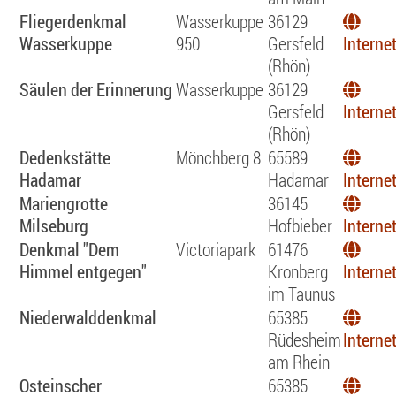
Fliegerdenkmal
Wasserkuppe
36129
Wasserkuppe
950
Gersfeld
Interne
(Rhön)
Säulen der Erinnerung
Wasserkuppe
36129
Gersfeld
Interne
(Rhön)
Dedenkstätte
Mönchberg 8
65589
Hadamar
Hadamar
Interne
Mariengrotte
36145
Milseburg
Hofbieber
Interne
Denkmal "Dem
Victoriapark
61476
Himmel entgegen"
Kronberg
Interne
im Taunus
Niederwalddenkmal
65385
Rüdesheim
Interne
am Rhein
Osteinscher
65385