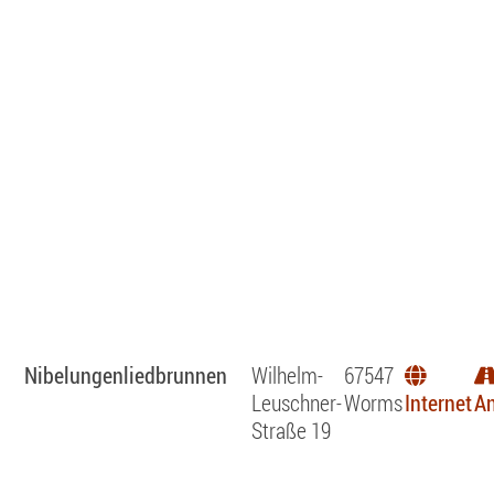
Nibelungenliedbrunnen
Wilhelm-
67547
Leuschner-
Worms
Internet
An
Straße 19