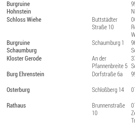
Burgruine
9
Hohnstein
N
Schloss Wiehe
Buttstädter
0
Straße 10
R
W
Burgruine
Schaumburg 1
9
Schaumburg
S
Kloster Gerode
An der
3
Pfannenbreite 5
S
Burg Ehrenstein
Dorfstraße 6a
9
Osterburg
Schloßberg 14
0
Rathaus
Brunnenstraße
0
10
Z
T