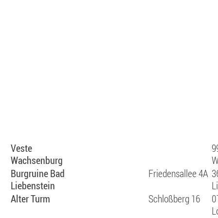
Veste
9
Wachsenburg
W
Burgruine Bad
Friedensallee 4A
3
Liebenstein
L
Alter Turm
Schloßberg 16
0
L