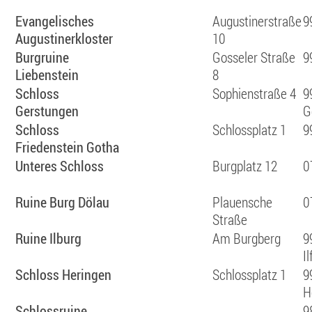
Evangelisches
Augustinerstraße
9
Augustinerkloster
10
Burgruine
Gosseler Straße
9
Liebenstein
8
Schloss
Sophienstraße 4
9
Gerstungen
G
Schloss
Schlossplatz 1
9
Friedenstein Gotha
Unteres Schloss
Burgplatz 12
0
Ruine Burg Dölau
Plauensche
0
Straße
Ruine Ilburg
Am Burgberg
9
Il
Schloss Heringen
Schlossplatz 1
9
H
Schlossruine
9