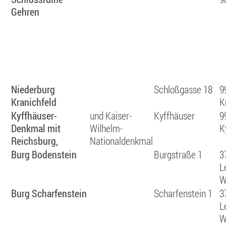
Gehren
Niederburg
Schloßgasse 18
9
Kranichfeld
K
Kyffhäuser-
und Kaiser-
Kyffhäuser
9
Denkmal mit
Wilhelm-
K
Reichsburg,
Nationaldenkmal
Burg Bodenstein
Burgstraße 1
3
L
W
Burg Scharfenstein
Scharfenstein 1
3
L
W