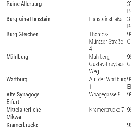
Ruine Allerburg
3
B
Burgruine Hanstein
Hansteinstraße
3
B
Burg Gleichen
Thomas-
9
Müntzer-Straße
G
4
Mühlburg
Mühlberg,
9
Gustav-Freytag-
G
Weg
Wartburg
Auf der Wartburg
9
1
E
Alte Synagoge
Waagegasse 8
9
Erfurt
Mittelalterliche
Krämerbrücke 7
9
Mikwe
Krämerbrücke
9