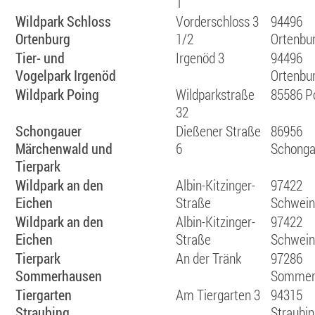
1
Wildpark Schloss
Vorderschloss 3
94496
Ortenburg
1/2
Ortenbu
Tier- und
Irgenöd 3
94496
Vogelpark Irgenöd
Ortenbu
Wildpark Poing
Wildparkstraße
85586 P
32
Schongauer
Dießener Straße
86956
Märchenwald und
6
Schong
Tierpark
Wildpark an den
Albin-Kitzinger-
97422
Eichen
Straße
Schwein
Wildpark an den
Albin-Kitzinger-
97422
Eichen
Straße
Schwein
Tierpark
An der Tränk
97286
Sommerhausen
Sommer
Tiergarten
Am Tiergarten 3
94315
Straubing
Straubi