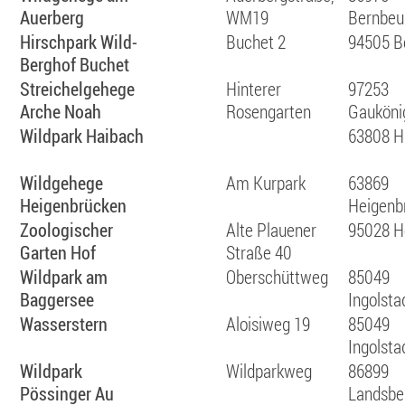
Auerberg
WM19
Bernbeu
Hirschpark Wild-
Buchet 2
94505 B
Berghof Buchet
Streichelgehege
Hinterer
97253
Arche Noah
Rosengarten
Gauköni
Wildpark Haibach
63808 H
Wildgehege
Am Kurpark
63869
Heigenbrücken
Heigenb
Zoologischer
Alte Plauener
95028 H
Garten Hof
Straße 40
Wildpark am
Oberschüttweg
85049
Baggersee
Ingolsta
Wasserstern
Aloisiweg 19
85049
Ingolsta
Wildpark
Wildparkweg
86899
Pössinger Au
Landsbe