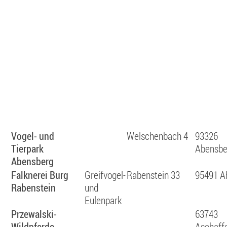
Vogel- und
Welschenbach 4
93326
Tierpark
Abensbe
Abensberg
Falknerei Burg
Greifvogel-
Rabenstein 33
95491 A
Rabenstein
und
Eulenpark
Przewalski-
63743
Wildpferde
Aschaff