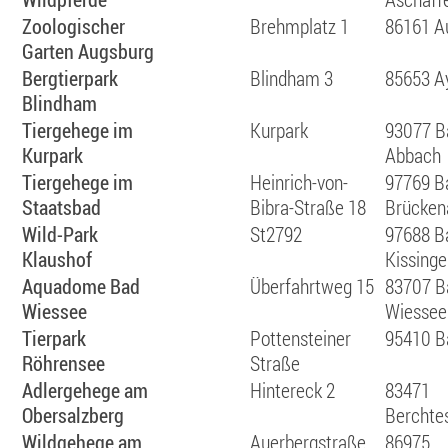
Zoologischer
Brehmplatz 1
86161 A
Garten Augsburg
Bergtierpark
Blindham 3
85653 A
Blindham
Tiergehege im
Kurpark
93077 B
Kurpark
Abbach
Tiergehege im
Heinrich-von-
97769 B
Staatsbad
Bibra-Straße 18
Brücken
Wild-Park
St2792
97688 B
Klaushof
Kissing
Aquadome Bad
Überfahrtweg 15
83707 B
Wiessee
Wiessee
Tierpark
Pottensteiner
95410 B
Röhrensee
Straße
Adlergehege am
Hintereck 2
83471
Obersalzberg
Berchte
Wildgehege am
Auerbergstraße,
86975