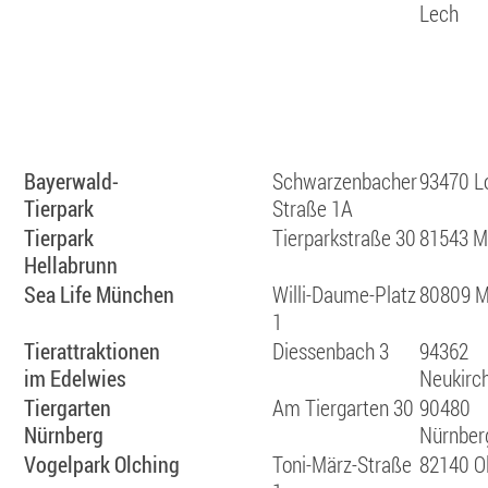
Lech
Bayerwald-
Schwarzenbacher
93470 L
Tierpark
Straße 1A
Tierpark
Tierparkstraße 30
81543 M
Hellabrunn
Sea Life München
Willi-Daume-Platz
80809 
1
Tierattraktionen
Diessenbach 3
94362
im Edelwies
Neukirc
Tiergarten
Am Tiergarten 30
90480
Nürnberg
Nürnber
Vogelpark Olching
Toni-März-Straße
82140 O