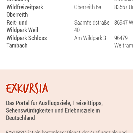
Wildfreizeitpark
Oberreith 6a
83567 Un
Oberreith
Reit- und
Saamfeldstraße
86947 W
Wildpark Weil
40
Wildpark Schloss
Am Wildpark 3
96479
Tambach
Weitram
EXKURSIA
Das Portal für Ausflugsziele, Freizeittipps,
Sehenswürdigkeiten und Erlebnisziele in
Deutschland
EXKURSIA ist ein kostenloser Dienst, der Ausflugsziele und