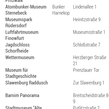
Pritzwalk
Atombunker-Museum
Bunker
Lindenallee 1
Sternebeck
Harnekop
Museumspark
Heinitzstraße 9
Rüdersdorf
Luftfahrtmuseum
Museumsstraße 1
Finowfurt
Jagdschloss
Schloßstraße 7
Schorfheide
Wettermuseum
Herzberger Straße
21
Museum für
Prenzlauer Tor
Stadtgeschichte
Slawenburg Raddusch
Zur Slawenburg 1
Barnim Panorama
Breitscheidstraße 8
9
Stadtmuseum "Alte
Putlitzstraße 2