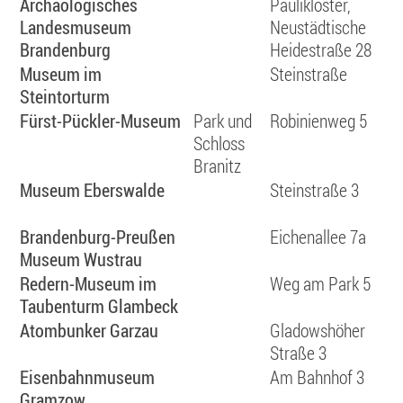
Archäologisches
Paulikloster,
Landesmuseum
Neustädtische
Brandenburg
Heidestraße 28
Museum im
Steinstraße
Steintorturm
Fürst-Pückler-Museum
Park und
Robinienweg 5
Schloss
Branitz
Museum Eberswalde
Steinstraße 3
Brandenburg-Preußen
Eichenallee 7a
Museum Wustrau
Redern-Museum im
Weg am Park 5
Taubenturm Glambeck
Atombunker Garzau
Gladowshöher
Straße 3
Eisenbahnmuseum
Am Bahnhof 3
Gramzow