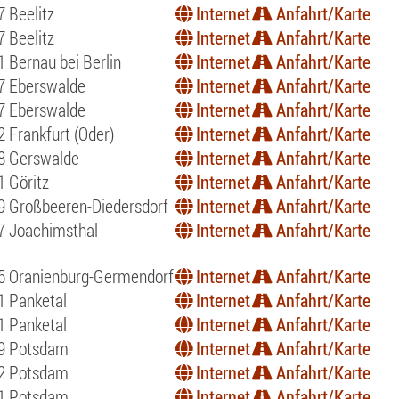
 Beelitz
Internet
Anfahrt/Karte
 Beelitz
Internet
Anfahrt/Karte
 Bernau bei Berlin
Internet
Anfahrt/Karte
7 Eberswalde
Internet
Anfahrt/Karte
7 Eberswalde
Internet
Anfahrt/Karte
 Frankfurt (Oder)
Internet
Anfahrt/Karte
8 Gerswalde
Internet
Anfahrt/Karte
1 Göritz
Internet
Anfahrt/Karte
9 Großbeeren-Diedersdorf
Internet
Anfahrt/Karte
7 Joachimsthal
Internet
Anfahrt/Karte
5 Oranienburg-Germendorf
Internet
Anfahrt/Karte
1 Panketal
Internet
Anfahrt/Karte
1 Panketal
Internet
Anfahrt/Karte
9 Potsdam
Internet
Anfahrt/Karte
2 Potsdam
Internet
Anfahrt/Karte
1 Potsdam
Internet
Anfahrt/Karte