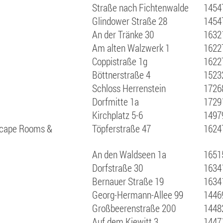
Straße nach Fichtenwalde
14547
Glindower Straße 28
14547
An der Tränke 30
16321
Am alten Walzwerk 1
1622
Coppistraße 1g
1622
Böttnerstraße 4
15232
Schloss Herrenstein
1726
Dorfmitte 1a
1729
Kirchplatz 5-6
1497
scape Rooms &
Töpferstraße 47
1624
An den Waldseen 1a
1651
Dorfstraße 30
1634
Bernauer Straße 19
1634
Georg-Hermann-Allee 99
1446
Großbeerenstraße 200
1448
Auf dem Kiewitt 3
1447