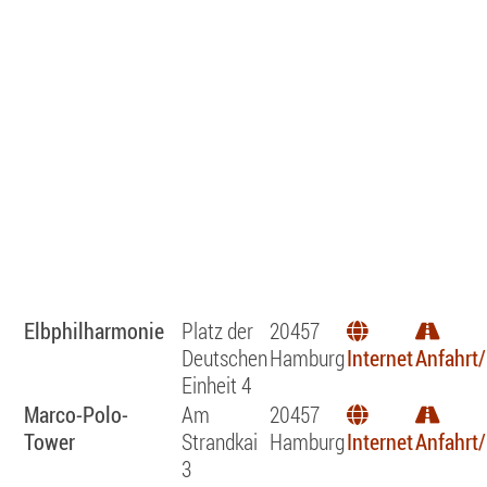
Elbphilharmonie
Platz der
20457
Deutschen
Hamburg
Internet
Anfahrt/
Einheit 4
Marco-Polo-
Am
20457
Tower
Strandkai
Hamburg
Internet
Anfahrt/
3