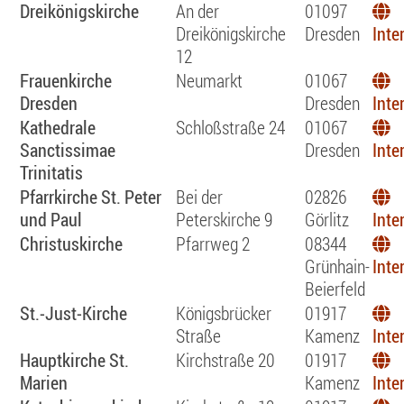
Dreikönigskirche
An der
01097
Dreikönigskirche
Dresden
Inte
12
Frauenkirche
Neumarkt
01067
Dresden
Dresden
Inte
Kathedrale
Schloßstraße 24
01067
Sanctissimae
Dresden
Inte
Trinitatis
Pfarrkirche St. Peter
Bei der
02826
und Paul
Peterskirche 9
Görlitz
Inte
Christuskirche
Pfarrweg 2
08344
Grünhain-
Inte
Beierfeld
St.-Just-Kirche
Königsbrücker
01917
Straße
Kamenz
Inte
Hauptkirche St.
Kirchstraße 20
01917
Marien
Kamenz
Inte