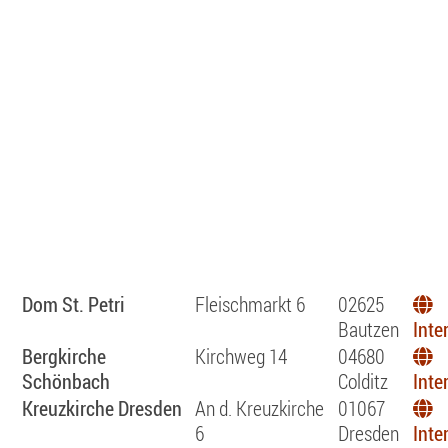
Dom St. Petri
Fleischmarkt 6
02625
Bautzen
Inte
Bergkirche
Kirchweg 14
04680
Schönbach
Colditz
Inte
Kreuzkirche Dresden
An d. Kreuzkirche
01067
6
Dresden
Inte