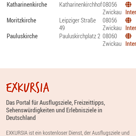
Katharinenkirche
Katharinenkirchhof
08056
Zwickau
Inte
Moritzkirche
Leipziger Straße
08056
49
Zwickau
Inte
Pauluskirche
Pauluskirchplatz 2
08060
Zwickau
Inte
EXKURSIA
Das Portal für Ausflugsziele, Freizeittipps,
Sehenswürdigkeiten und Erlebnisziele in
Deutschland
EXKURSIA ist ein kostenloser Dienst, der Ausflugsziele und