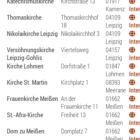
Katechismuskirche
Kirchstraße 13
01917
Kamenz
Inte
Thomaskirche
Thomaskirchhof
04109
18
Leipzig
Inte
Nikolaikirche Leipzig
Nikolaikirchhof 3
04109
Leipzig
Inte
Versöhnungskirche
Viertelsweg
04157
Leipzig-Gohlis
Leipzig
Inte
Kirche Lohmen
Dorfstraße 1
01847
Lohmen
Inte
Kirche St. Martin
Kirchplatz 1
08393
Meerane
Inte
Frauenkirche Meißen
An der
01662
Frauenkirche 11
Meißen
Inte
St.-Afra-Kirche
Freiheit 13
01662
Meißen
Inte
Dom zu Meißen
Domplatz 7
01662
Meißen
Inte