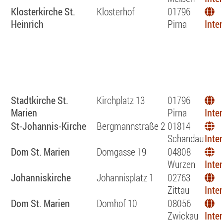
Klosterkirche St.
Klosterhof
01796
Heinrich
Pirna
Inte
Stadtkirche St.
Kirchplatz 13
01796
Marien
Pirna
Inte
St-Johannis-Kirche
Bergmannstraße 2
01814
Schandau
Inte
Dom St. Marien
Domgasse 19
04808
Wurzen
Inte
Johanniskirche
Johannisplatz 1
02763
Zittau
Inte
Dom St. Marien
Domhof 10
08056
Zwickau
Inte