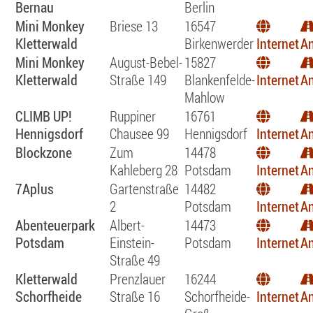
Bernau
Berlin
Mini Monkey
Briese 13
16547
Kletterwald
Birkenwerder
Internet
An
Mini Monkey
August-Bebel-
15827
Kletterwald
Straße 149
Blankenfelde-
Internet
An
Mahlow
CLIMB UP!
Ruppiner
16761
Hennigsdorf
Chausee 99
Hennigsdorf
Internet
An
Blockzone
Zum
14478
Kahleberg 28
Potsdam
Internet
An
7Aplus
Gartenstraße
14482
2
Potsdam
Internet
An
Abenteuerpark
Albert-
14473
Potsdam
Einstein-
Potsdam
Internet
An
Straße 49
Kletterwald
Prenzlauer
16244
Schorfheide
Straße 16
Schorfheide-
Internet
An