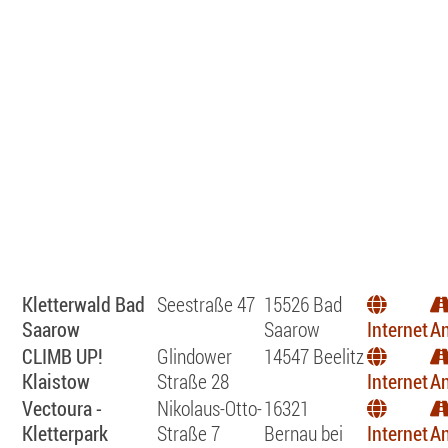
Kletterwald Bad
Seestraße 47
15526 Bad
Saarow
Saarow
Internet
An
CLIMB UP!
Glindower
14547 Beelitz
Klaistow
Straße 28
Internet
An
Vectoura -
Nikolaus-Otto-
16321
Kletterpark
Straße 7
Bernau bei
Internet
An