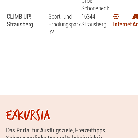
Groß
Schönebeck
CLIMB UP!
Sport- und
15344
Strausberg
Erholungspark
Strausberg
Internet
An
32
EXKURSIA
Das Portal für Ausflugsziele, Freizeittipps,
Sehenswürdigkeiten und Erlebnisziele in