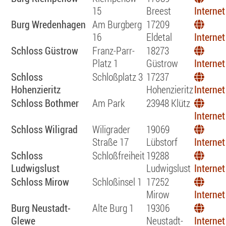
15
Breest
Internet
Burg Wredenhagen
Am Burgberg
17209
16
Eldetal
Internet
Schloss Güstrow
Franz-Parr-
18273
Platz 1
Güstrow
Internet
Schloss
Schloßplatz 3
17237
Hohenzieritz
Hohenzieritz
Internet
Schloss Bothmer
Am Park
23948 Klütz
Internet
Schloss Wiligrad
Wiligrader
19069
Straße 17
Lübstorf
Internet
Schloss
Schloßfreiheit
19288
Ludwigslust
Ludwigslust
Internet
Schloss Mirow
Schloßinsel 1
17252
Mirow
Internet
Burg Neustadt-
Alte Burg 1
19306
Glewe
Neustadt-
Internet